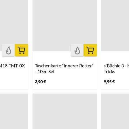
 M18 FMT-0X
Taschenkarte "Innerer Retter"
s'Büchle 3 -
- 10er-Set
Tricks
3,90
€
9,95
€