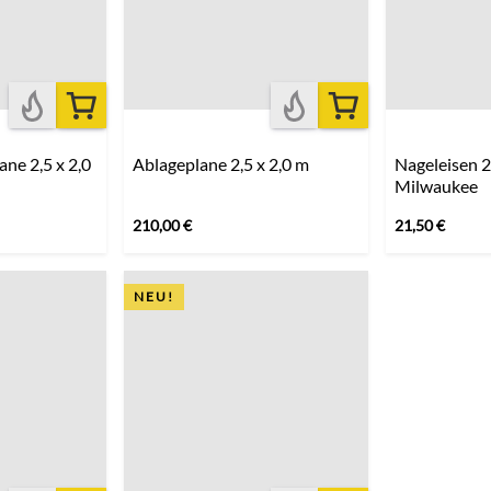
2,5 x 2,0
Ablageplane 2,5 x 2,0 m
Nageleisen 
Milwaukee
210,00
€
21,50
€
NEU!