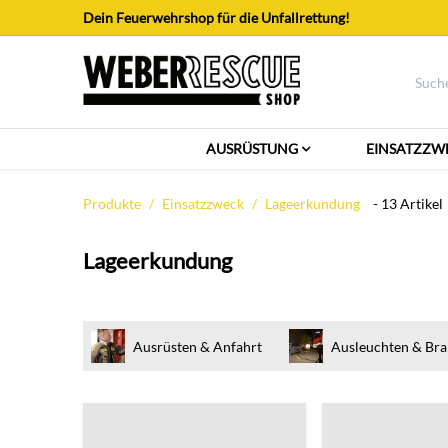
Zum Inhalt springen
Dein Feuerwehrshop für die Unfallrettung!
AUSRÜSTUNG
EINSATZZW
Produkte
Einsatzzweck
Lageerkundung
- 13 Artikel
Lageerkundung
Ausrüsten & Anfahrt
Ausleuchten & Bra