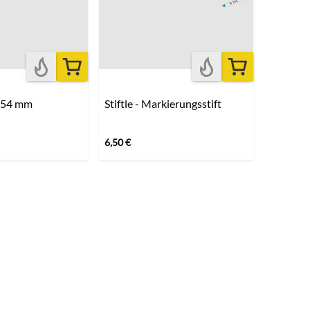
254 mm
Stiftle - Markierungsstift
6,50
€