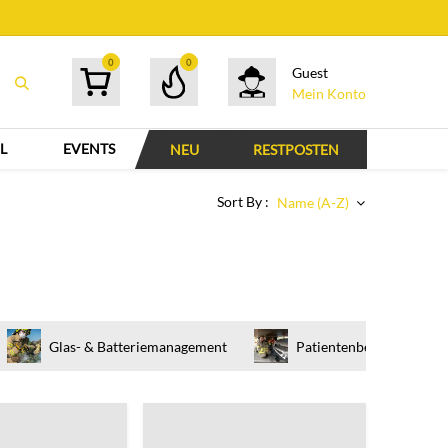
0
0
Guest
Mein Konto
L
EVENTS
NEU
RESTPOSTEN
Sort By :
Name (A-Z)
Glas- & Batteriemanagement
Patientenbetreuung & -