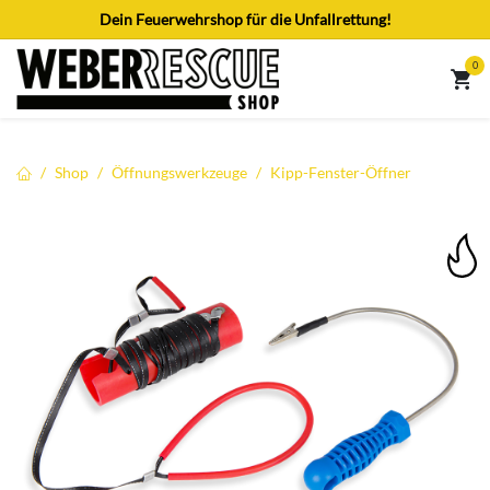
Zum Inhalt springen
Dein Feuerwehrshop für die Unfallrettung!
0
Shop
Öffnungswerkzeuge
Kipp-Fenster-Öffner