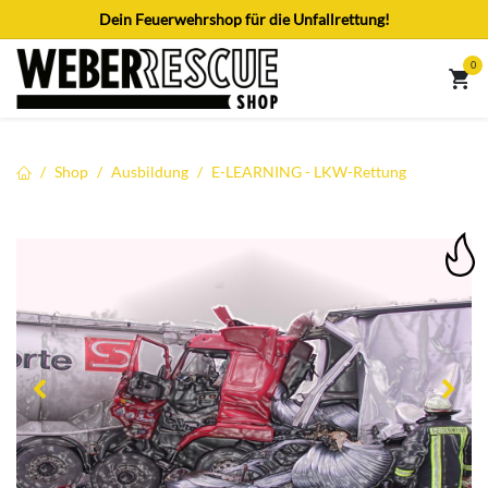
Zum Inhalt springen
Dein Feuerwehrshop für die Unfallrettung!
0
Shop
Ausbildung
E-LEARNING - LKW-Rettung