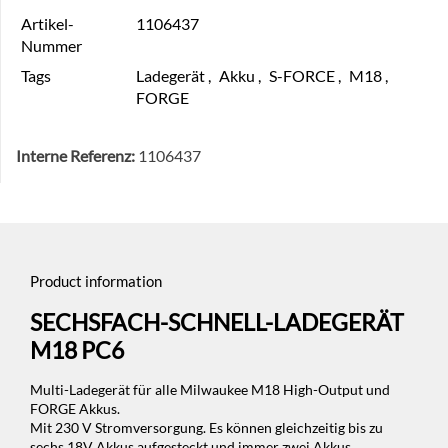
Artikel-
1106437
Nummer
Tags
Ladegerät
,
Akku
,
S-FORCE
,
M18
,
FORGE
Interne Referenz:
1106437
Product information
SECHSFACH-SCHNELL-LADEGERÄT
M18 PC6
Multi-Ladegerät für alle Milwaukee M18 High-Output und
FORGE Akkus.
Mit 230 V Stromversorgung. Es können gleichzeitig bis zu
sechs 18V Akkus aufgesteckt und immer zwei Akkus