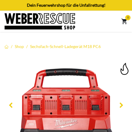
Zum Inhalt springen
Dein Feuerwehrshop für die Unfallrettung!
0
Shop
Sechsfach-Schnell-Ladegerät M18 PC6