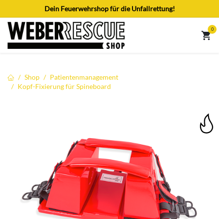
Zum Inhalt springen
Dein Feuerwehrshop für die Unfallrettung!
0
Shop
Patientenmanagement
Kopf-Fixierung für Spineboard