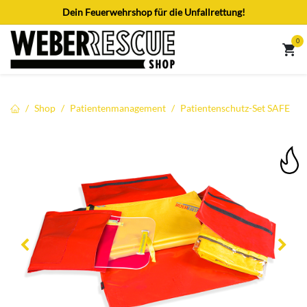
Zum Inhalt springen
Dein Feuerwehrshop für die Unfallrettung!
0
Shop
Patientenmanagement
Patientenschutz-Set SAFE