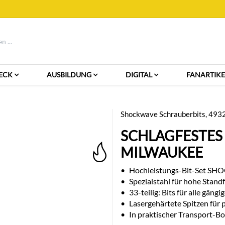
ECK
AUSBILDUNG
DIGITAL
FANARTIKE
Shockwave Schrauberbits, 49
SCHLAGFESTES B
MILWAUKEE
•
Hochleistungs-Bit-Set SH
•
Spezialstahl für hohe Standf
•
33-teilig: Bits für alle gäng
•
Lasergehärtete Spitzen für 
•
In praktischer Transport-B