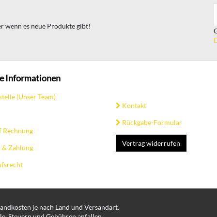
ter wenn es neue Produkte gibt!
G
D
e Informationen
stelle (Unser Team)
Kontakt
Rückgabe-Formular
f Rechnung
Vertrag widerrufen
 & Zahlung
fsrecht
rsandkosten je nach Land und Versandart.
le, Steuern und Gebühren anfallen.