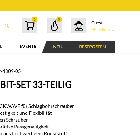
0
0
Guest
Mein Konto
L
EVENTS
NEU
RESTPOSTEN
32-4309-05
IT-SET 33-TEILIG
OCKWAVE für Schlagbohrschrauber
estigkeit und Flexibilität
igen Schrauben
präzise Passgenauigkeit
ox aus hochwertigem Kunststoff