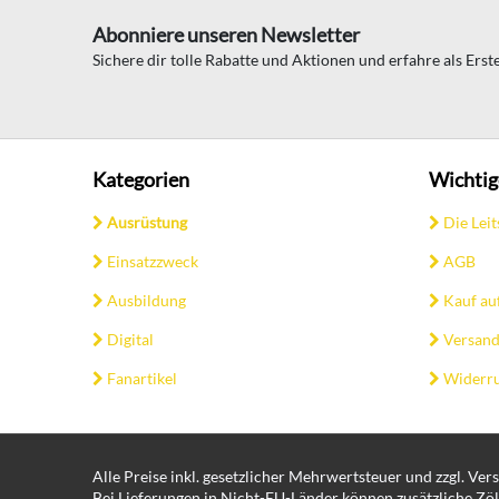
Abonniere unseren Newsletter
Sichere dir tolle Rabatte und Aktionen und erfahre als Ers
Kategorien
Wichtig
Ausrüstung
Die Leit
Einsatzzweck
AGB
Ausbildung
Kauf au
Digital
Versand
Fanartikel
Widerru
Alle Preise inkl. gesetzlicher Mehrwertsteuer und zzgl. Ve
Bei Lieferungen in Nicht-EU-Länder können zusätzliche Zöl