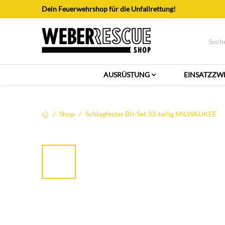
Zum Inhalt springen
Dein Feuerwehrshop für die Unfallrettung!
AUSRÜSTUNG
EINSATZZW
Shop
Schlagfestes Bit-Set 33-teilig MILWAUKEE