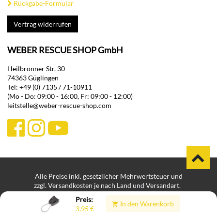
Rückgabe-Formular
Vertrag widerrufen
WEBER RESCUE SHOP GmbH
Heilbronner Str. 30
74363 Güglingen
Tel: +49 (0) 7135 / 71-10911
(Mo - Do: 09:00 - 16:00, Fr: 09:00 - 12:00)
leitstelle@weber-rescue-shop.com
Alle Preise inkl. gesetzlicher Mehrwertsteuer und
zzgl. Versandkosten je nach Land und Versandart.
Bei Lieferungen in Nicht-EU-Länder können zusätzliche Zölle,
Preis:
In den Warenkorb
Steuern und Gebühren anfallen.
3,95
€
Impressum
Datenschutz
Hinweisgeberplattform
|
|
|