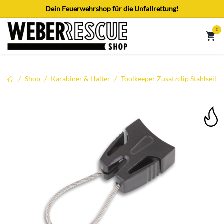
Zum Inhalt springen
Dein Feuerwehrshop für die Unfallrettung!
0
Shop
Karabiner & Halter
Toolkeeper Zusatzclip Stahlseil