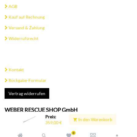
AGB
Kauf auf Rechnung
Versand & Zahlung
Widerrufsrecht
Kontakt
Rückgabe-Formular
Vertrag widerrufen
WEBER RESCUE SHOP GmbH
Preis:
In den Warenkorb
Heilbronner Str. 30
359,00
€
74363 Güglingen
Tel: +49 (0) 7135 / 71-10911
0