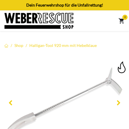
Zum Inhalt springen
Dein Feuerwehrshop für die Unfallrettung!
0
Shop
Halligan-Tool 920 mm mit Hebelklaue