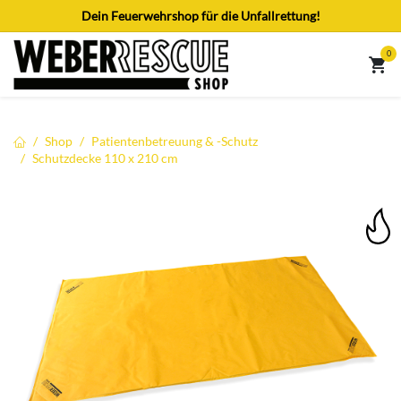
Zum Inhalt springen
Dein Feuerwehrshop für die Unfallrettung!
0
Shop
Patientenbetreuung & -Schutz
Schutzdecke 110 x 210 cm