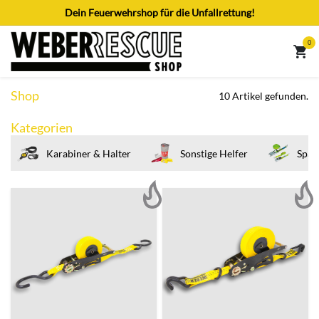
Zum Inhalt springen
Dein Feuerwehrshop für die Unfallrettung!
0
Shop
10 Artikel gefunden.
Kategorien
Karabiner & Halter
Sonstige Helfer
Span