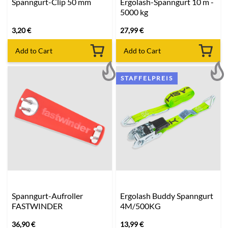
Spanngurt-Clip 50 mm
Ergolash-Spanngurt 10 m -
5000 kg
3,20
€
27,99
€
Add to Cart
Add to Cart
STAFFELPREIS
Spanngurt-Aufroller
Ergolash Buddy Spanngurt
FASTWINDER
4M/500KG
36,90
€
13,99
€