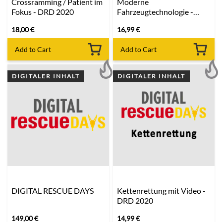
Crossramming / Patient im
Moderne
Fokus - DRD 2020
Fahrzeugtechnologie -
DRD 2020
18,00
€
16,99
€
Add to Cart
Add to Cart
DIGITALER INHALT
DIGITALER INHALT
DIGITAL RESCUE DAYS
Kettenrettung mit Video -
DRD 2020
149,00
€
14,99
€