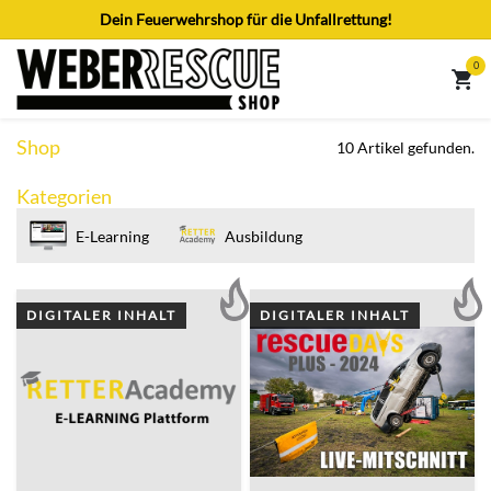
Zum Inhalt springen
Dein Feuerwehrshop für die Unfallrettung!
0
Shop
10 Artikel gefunden.
Kategorien
E-Learning
Ausbildung
DIGITALER INHALT
DIGITALER INHALT