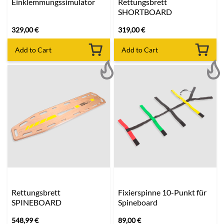
Einklemmungssimulator
Rettungsbrett
SHORTBOARD
329,00
€
319,00
€
Add to Cart
Add to Cart
Rettungsbrett
Fixierspinne 10-Punkt für
SPINEBOARD
Spineboard
548,99
€
89,00
€