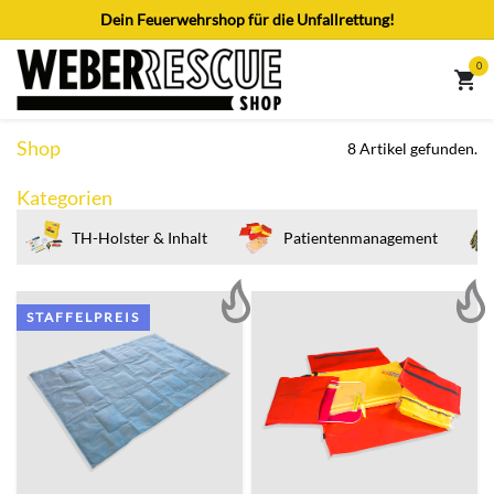
Zum Inhalt springen
Dein Feuerwehrshop für die Unfallrettung!
0
Shop
8 Artikel gefunden.
Kategorien
TH-Holster & Inhalt
Patientenmanagement
STAFFELPREIS