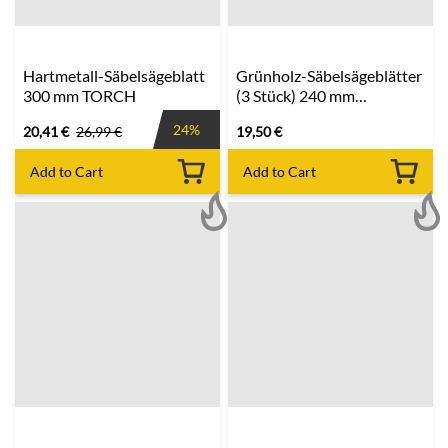
Hartmetall-Säbelsägeblatt
Grünholz-Säbelsägeblätter
300 mm TORCH
(3 Stück) 240 mm
MILWAUKEE
24%
20,41
€
26,99
€
19,50
€
Add to Cart
Add to Cart