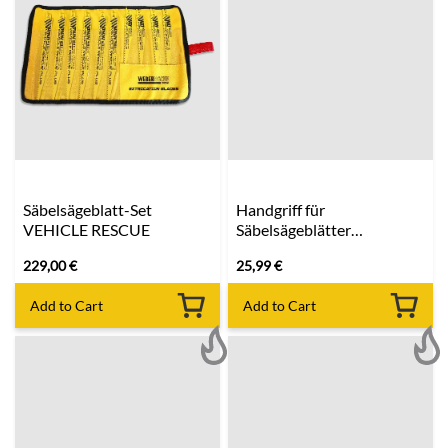
Säbelsägeblatt-Set
Handgriff für
VEHICLE RESCUE
Säbelsägeblätter
MILWAUKEE
229,00
€
25,99
€
Add to Cart
Add to Cart