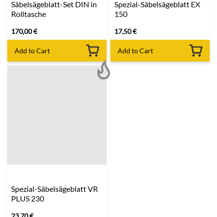
Säbelsägeblatt-Set DIN in
Spezial-Säbelsägeblatt EX
Rolltasche
150
170,00
€
17,50
€
Add to Cart
Add to Cart
Spezial-Säbelsägeblatt VR
PLUS 230
23,70
€