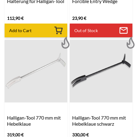
Halterung für Halligan-Tool
Forcible Entry Wedge
112,90
€
23,90
€
Add to Cart
Out of Stock
Halligan-Tool 770 mm mit
Halligan-Tool 770 mm mit
Hebelklaue
Hebelklaue schwarz
319,00
€
330,00
€