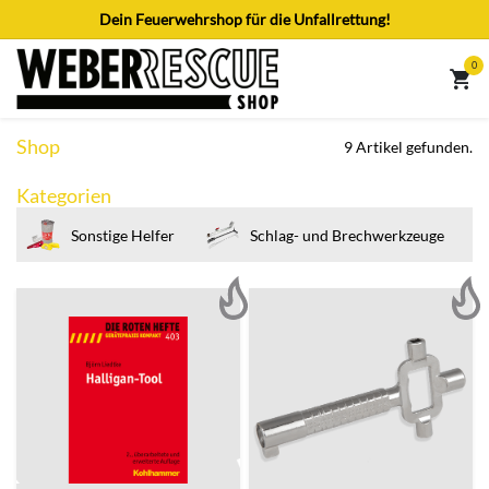
Zum Inhalt springen
Dein Feuerwehrshop für die Unfallrettung!
0
Shop
9 Artikel gefunden.
Kategorien
Sonstige Helfer
Schlag- und Brechwerkzeuge