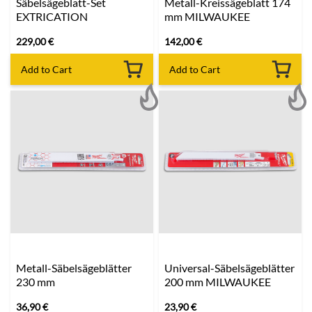
Säbelsägeblatt-Set
Metall-Kreissägeblatt 174
EXTRICATION
mm MILWAUKEE
229,00
€
142,00
€
Add to Cart
Add to Cart
Metall-Säbelsägeblätter
Universal-Säbelsägeblätter
230 mm
200 mm MILWAUKEE
36,90
€
23,90
€