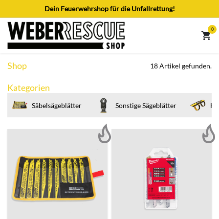
Zum Inhalt springen
Dein Feuerwehrshop für die Unfallrettung!
0
Shop
18 Artikel gefunden.
Kategorien
Säbelsägeblätter
Sonstige Sägeblätter
Ha