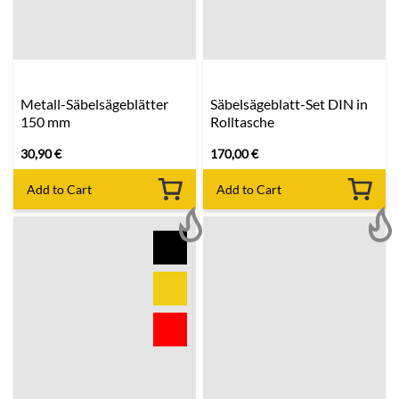
Metall-Säbelsägeblätter
Säbelsägeblatt-Set DIN in
150 mm
Rolltasche
30,90
€
170,00
€
Add to Cart
Add to Cart