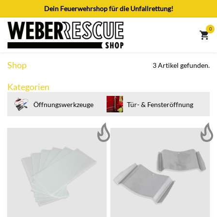
Zum Inhalt springen
Dein Feuerwehrshop für die Unfallrettung!
0
Shop
3 Artikel gefunden.
Kategorien
Öffnungswerkzeuge
Tür- & Fensteröffnung