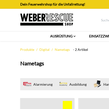
Zum Inhalt springen
Dein Feuerwehrshop für die Unfallrettung!
AUSRÜSTUNG
EINSATZZW
Produkte
Digital
Nametags
- 2 Artikel
Nametags
Alarmierung
Ausbildung
Ha