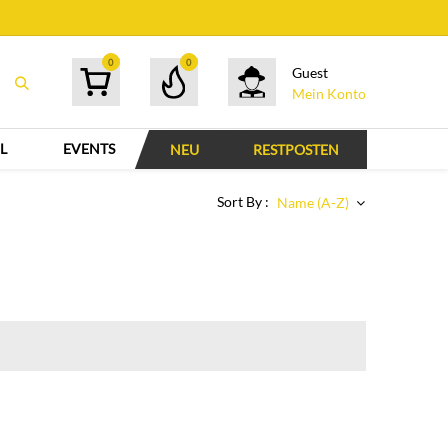
0
0
Guest
Mein Konto
L
EVENTS
NEU
RESTPOSTEN
Sort By :
Name (A-Z)