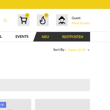
0
0
Guest
Mein Konto
L
EVENTS
NEU
RESTPOSTEN
Sort By :
Name (A-Z)
IS