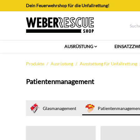
Zum Inhalt springen
Dein Feuerwehrshop für die Unfallrettung!
AUSRÜSTUNG
EINSATZZW
Produkte
Ausrüstung
Ausstattung für Unfallrettung
Patientenmanagement
Glasmanagement
Patientenmanagemen