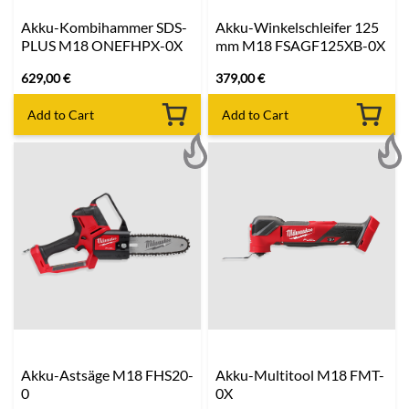
Akku-Kombihammer SDS-
Akku-Winkelschleifer 125
PLUS M18 ONEFHPX-0X
mm M18 FSAGF125XB-0X
629,00
€
379,00
€
Add to Cart
Add to Cart
Akku-Astsäge M18 FHS20-
Akku-Multitool M18 FMT-
0
0X