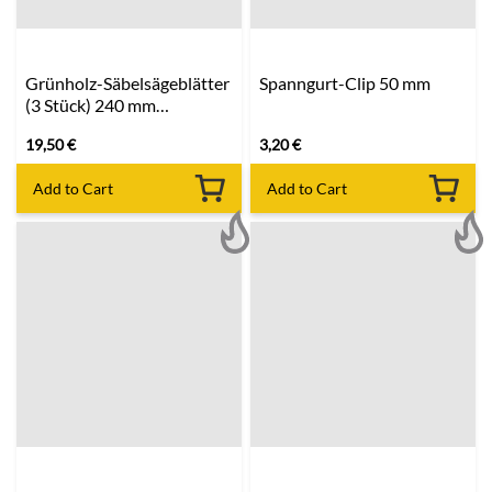
Grünholz-Säbelsägeblätter
Spanngurt-Clip 50 mm
(3 Stück) 240 mm
MILWAUKEE
19,50
€
3,20
€
Add to Cart
Add to Cart