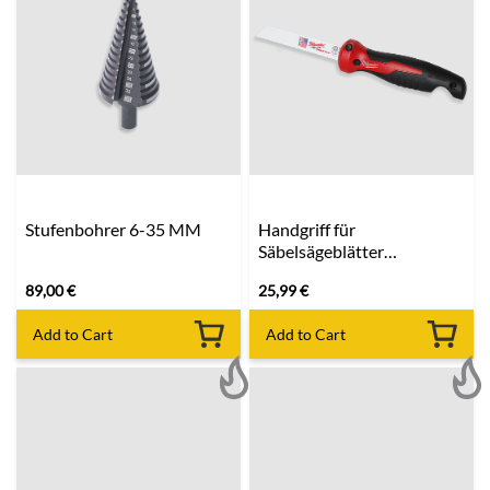
Stufenbohrer 6-35 MM
Handgriff für
Säbelsägeblätter
MILWAUKEE
89,00
€
25,99
€
Add to Cart
Add to Cart