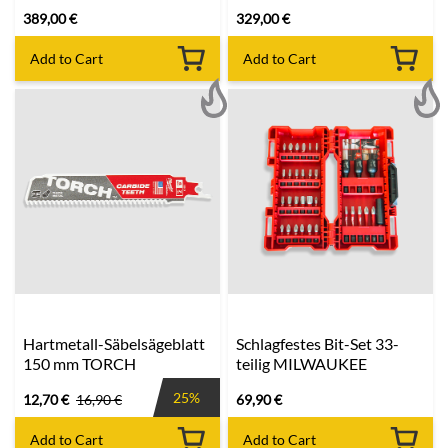
389,00
€
329,00
€
Add to Cart
Add to Cart
Hartmetall-Säbelsägeblatt
Schlagfestes Bit-Set 33-
150 mm TORCH
teilig MILWAUKEE
25%
12,70
€
16,90
€
69,90
€
Add to Cart
Add to Cart