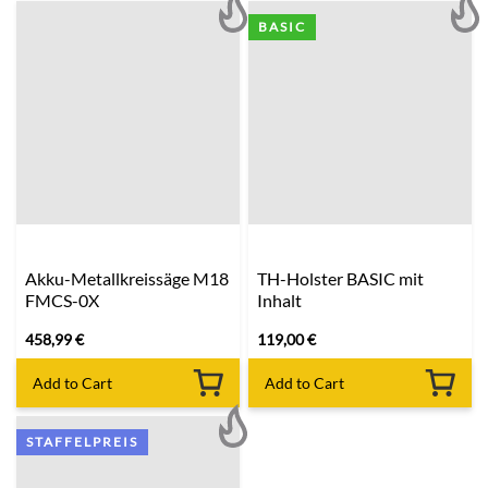
BASIC
Akku-Metallkreissäge M18
TH-Holster BASIC mit
FMCS-0X
Inhalt
458,99
€
119,00
€
Add to Cart
Add to Cart
STAFFELPREIS