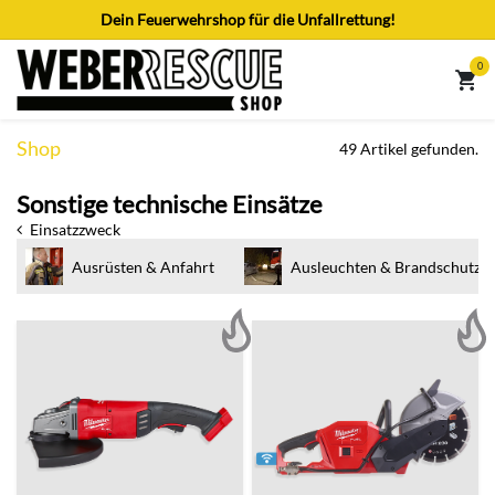
Zum Inhalt springen
Dein Feuerwehrshop für die Unfallrettung!
0
Shop
49 Artikel gefunden.
Sonstige technische Einsätze
Einsatzzweck
Ausrüsten & Anfahrt
Ausleuchten & Brandschutz