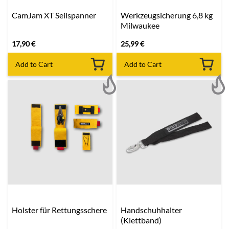
CamJam XT Seilspanner
Werkzeugsicherung 6,8 kg
Milwaukee
17,90
€
25,99
€
Add to Cart
Add to Cart
Holster für Rettungsschere
Handschuhhalter
(Klettband)