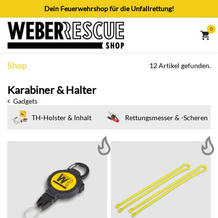
Zum Inhalt springen
Dein Feuerwehrshop für die Unfallrettung!
0
Shop
12 Artikel gefunden.
Karabiner & Halter
Gadgets
TH-Holster & Inhalt
Rettungsmesser & -Scheren