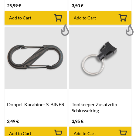
25,99
€
3,50
€
Add to Cart
Add to Cart
Doppel-Karabiner S-BINER
Toolkeeper Zusatzclip
Schlüsselring
2,49
€
3,95
€
Add to Cart
Add to Cart