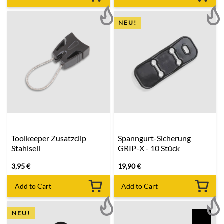
NEU!
Toolkeeper Zusatzclip
Spanngurt-Sicherung
Stahlseil
GRIP-X - 10 Stück
3,95
€
19,90
€
Add to Cart
Add to Cart
NEU!