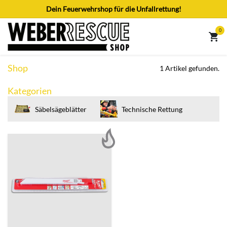
Zum Inhalt springen
Dein Feuerwehrshop für die Unfallrettung!
0
Shop
1 Artikel gefunden.
Kategorien
Säbelsägeblätter
Technische Rettung