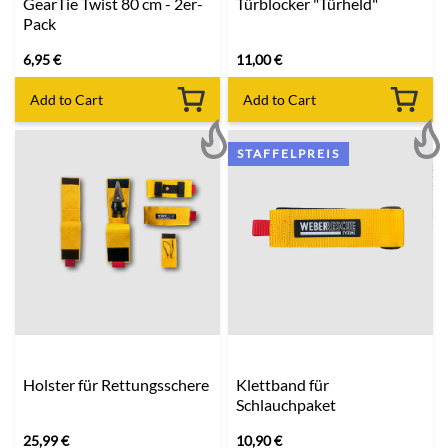
GearTie Twist 80 cm - 2er-
Türblocker "Türheld"
Pack
6,95
€
11,00
€
Add to Cart
Add to Cart
STAFFELPREIS
Holster für Rettungsschere
Klettband für
Schlauchpaket
25,99
€
10,90
€