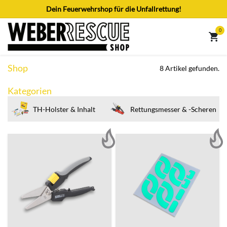
Zum Inhalt springen
Dein Feuerwehrshop für die Unfallrettung!
0
Shop
8 Artikel gefunden.
Kategorien
TH-Holster & Inhalt
Rettungsmesser & -Scheren