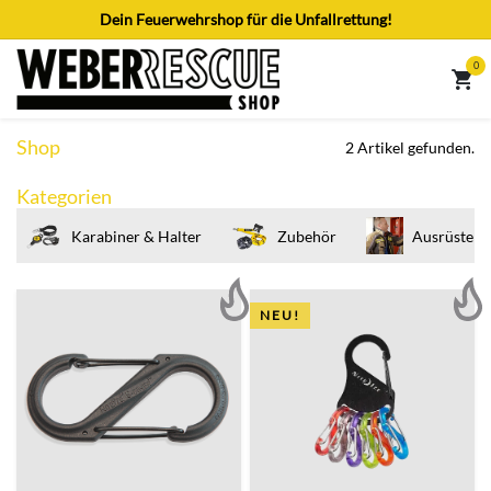
Zum Inhalt springen
Dein Feuerwehrshop für die Unfallrettung!
0
Shop
2 Artikel gefunden.
Kategorien
Karabiner & Halter
Zubehör
Ausrüsten 
NEU!