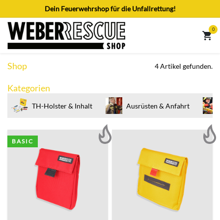
Zum Inhalt springen
Dein Feuerwehrshop für die Unfallrettung!
0
Shop
4 Artikel gefunden.
Kategorien
TH-Holster & Inhalt
Ausrüsten & Anfahrt
BASIC