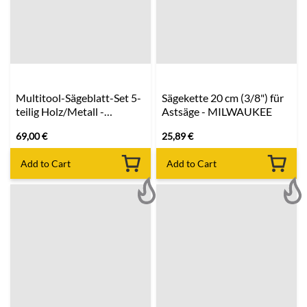
Multitool-Sägeblatt-Set 5-
Sägekette 20 cm (3/8") für
teilig Holz/Metall -
Astsäge - MILWAUKEE
Milwaukee
69,00
€
25,89
€
Add to Cart
Add to Cart