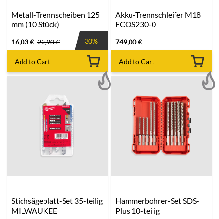
Metall-Trennscheiben 125
Akku-Trennschleifer M18
mm (10 Stück)
FCOS230-0
30%
16,03
€
22,90
€
749,00
€
Add to Cart
Add to Cart
Stichsägeblatt-Set 35-teilig
Hammerbohrer-Set SDS-
MILWAUKEE
Plus 10-teilig