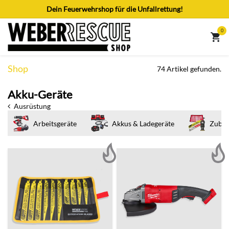
Zum Inhalt springen
Dein Feuerwehrshop für die Unfallrettung!
0
Shop
74 Artikel gefunden.
Akku-Geräte
Ausrüstung
Arbeitsgeräte
Akkus & Ladegeräte
Zubeh