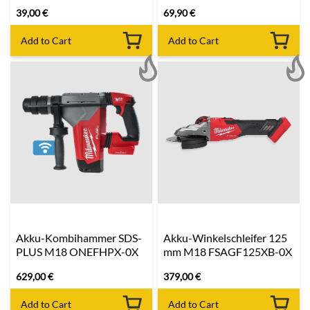
39,00
€
69,90
€
Add to Cart
Add to Cart
Akku-Kombihammer SDS-
Akku-Winkelschleifer 125
PLUS M18 ONEFHPX-0X
mm M18 FSAGF125XB-0X
629,00
€
379,00
€
Add to Cart
Add to Cart