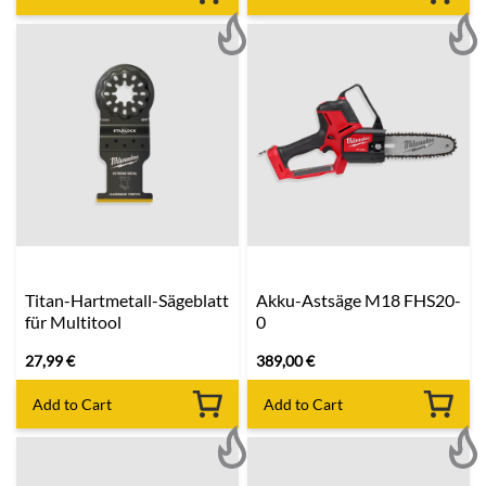
Titan-Hartmetall-Sägeblatt
Akku-Astsäge M18 FHS20-
für Multitool
0
27,99
€
389,00
€
Add to Cart
Add to Cart