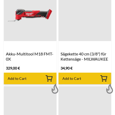
Akku-Multitool M18 FMT-
Sägekette 40 cm (3/8") für
0X
Kettensäge - MILWAUKEE
329,00
€
34,90
€
Add to Cart
Add to Cart