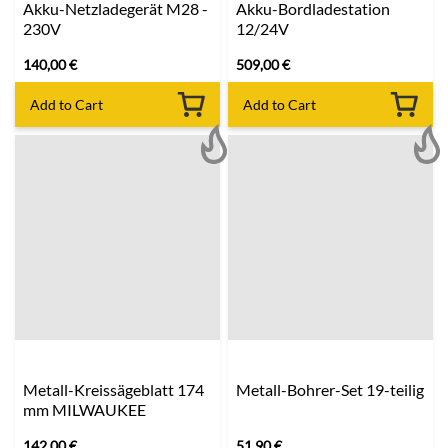
Akku-Netzladegerät M28 -
Akku-Bordladestation
230V
12/24V
140,00
€
509,00
€
Add to Cart
Add to Cart
Metall-Kreissägeblatt 174
Metall-Bohrer-Set 19-teilig
mm MILWAUKEE
142,00
€
51,90
€