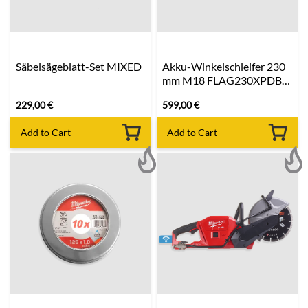
Säbelsägeblatt-Set MIXED
Akku-Winkelschleifer 230
mm M18 FLAG230XPDB-
0C
229,00
€
599,00
€
Add to Cart
Add to Cart