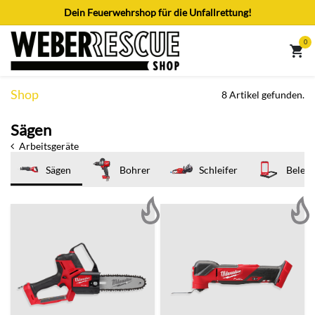
Zum Inhalt springen
Dein Feuerwehrshop für die Unfallrettung!
0
Shop
8 Artikel gefunden.
Sägen
Arbeitsgeräte
Sägen
Bohrer
Schleifer
Beleu