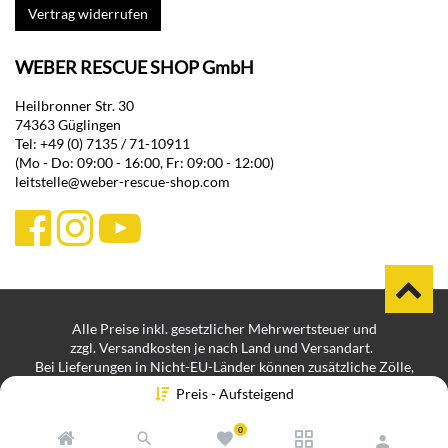
Vertrag widerrufen
WEBER RESCUE SHOP GmbH
Heilbronner Str. 30
74363 Güglingen
Tel: +49 (0) 7135 / 71-10911
(Mo - Do: 09:00 - 16:00, Fr: 09:00 - 12:00)
leitstelle@weber-rescue-shop.com
Alle Preise inkl. gesetzlicher Mehrwertsteuer und
zzgl. Versandkosten je nach Land und Versandart.
Bei Lieferungen in Nicht-EU-Länder können zusätzliche Zölle,
Steuern und Gebühren anfallen.
Preis - Aufsteigend
Impressum
Datenschutz
Hinweisgeberplattform
|
|
|
Batteriegesetzhinweis
Cookie-Einstellungen
|
0