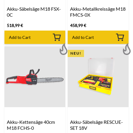
Akku-Säbelsäge M18 FSX-
Akku-Metallkreissäge M18
0C
FMCS-0X
518,99
€
458,99
€
Add to Cart
Add to Cart
NEU!
Akku-Kettensäge 40cm
Akku-Säbelsäge RESCUE-
M18 FCHS-0
SET 18V