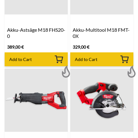
Akku-Astsäge M18 FHS20-
Akku-Multitool M18 FMT-
0
0X
389,00
€
329,00
€
Add to Cart
Add to Cart