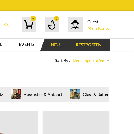
0
0
Guest
Mein Konto
L
EVENTS
NEU
RESTPOSTEN
Sort By :
Neu eingetroffen
tz
Ausrüsten & Anfahrt
Glas- & Batteriemanagemen