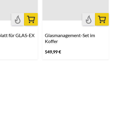
latt für GLAS-EX
Glasmanagement-Set im
Koffer
549,99
€