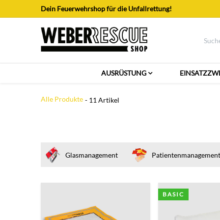
Zum Inhalt springen
Dein Feuerwehrshop für die Unfallrettung!
AUSRÜSTUNG
EINSATZZW
Alle Produkte
- 11 Artikel
Glasmanagement
Patientenmanagemen
BASIC