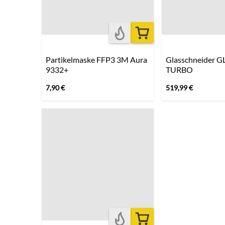
Partikelmaske FFP3 3M Aura
Glasschneider G
9332+
TURBO
7,90
€
519,99
€