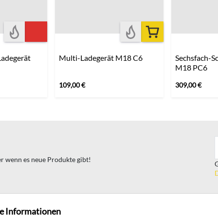
Ladegerät
Multi-Ladegerät M18 C6
Sechsfach-Sc
M18 PC6
109,00
€
309,00
€
ter wenn es neue Produkte gibt!
G
D
e Informationen