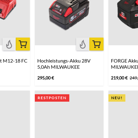
ät M12-18 FC
Hochleistungs-Akku 28V
FORGE Akku
5,0Ah MILWAUKEE
MILWAUKE
295,00
€
219,00
€
249
RESTPOSTEN
NEU!