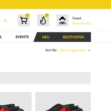
0
0
Guest
Mein Konto
L
EVENTS
NEU
RESTPOSTEN
Sort By :
Neu eingetroffen