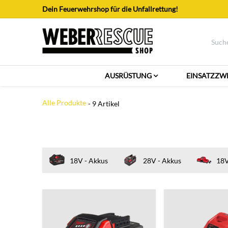
Zum Inhalt springen
Dein Feuerwehrshop für die Unfallrettung!
AUSRÜSTUNG
EINSATZZW
Alle Produkte
- 9 Artikel
18V - Akkus
28V - Akkus
18V