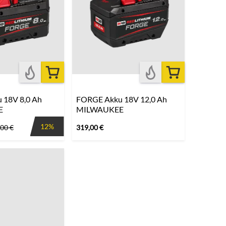
 18V 8,0 Ah
FORGE Akku 18V 12,0 Ah
E
MILWAUKEE
12%
,00
€
319,00
€