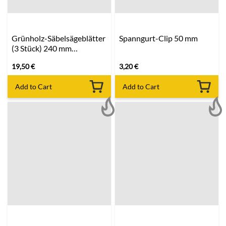
Grünholz-Säbelsägeblätter
Spanngurt-Clip 50 mm
(3 Stück) 240 mm
MILWAUKEE
19,50
€
3,20
€
Add to Cart
Add to Cart