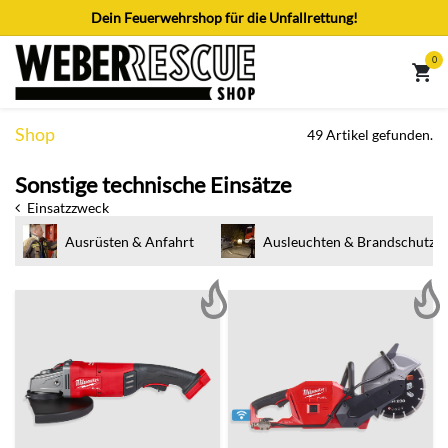
Zum Inhalt springen
Dein Feuerwehrshop für die Unfallrettung!
0
Shop
49 Artikel gefunden.
Sonstige technische Einsätze
Einsatzzweck
Ausrüsten & Anfahrt
Ausleuchten & Brandschutz