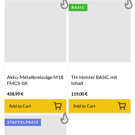
BASIC
Akku-Metallkreissäge M18
TH-Holster BASIC mit
FMCS-0X
Inhalt
458,99
€
119,00
€
Add to Cart
Add to Cart
STAFFELPREIS