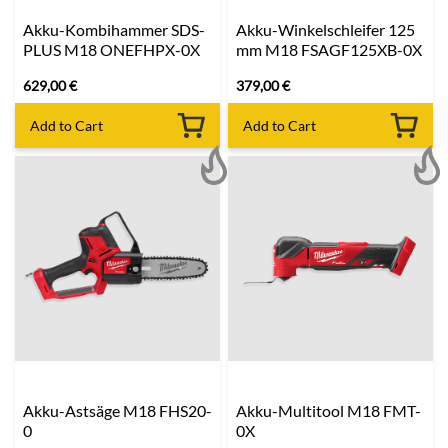
Akku-Kombihammer SDS-
Akku-Winkelschleifer 125
PLUS M18 ONEFHPX-0X
mm M18 FSAGF125XB-0X
629,00
€
379,00
€
Add to Cart
Add to Cart
Akku-Astsäge M18 FHS20-
Akku-Multitool M18 FMT-
0
0X