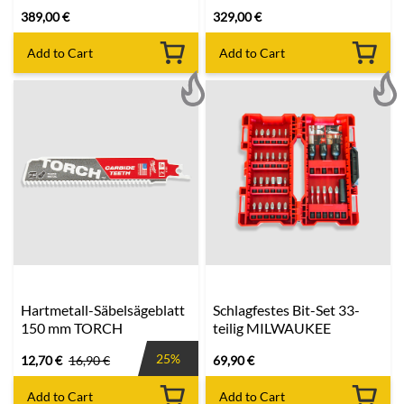
389,00
€
329,00
€
Add to Cart
Add to Cart
Hartmetall-Säbelsägeblatt
Schlagfestes Bit-Set 33-
150 mm TORCH
teilig MILWAUKEE
25%
12,70
€
16,90
€
69,90
€
Add to Cart
Add to Cart