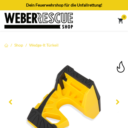
Zum Inhalt springen
Dein Feuerwehrshop für die Unfallrettung!
0
Shop
Wedge-It Türkeil